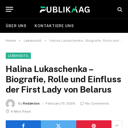
ÜBER UNS
KONTAKTIERE UNS
»
»
Home
Lebensstil
Halina Lukaschenka – Biografie, Rolle und Einfluss der First Lady von Belarus
LEBENSSTIL
Halina Lukaschenka –
Biografie, Rolle und Einfluss
der First Lady von Belarus
By
Redaktion
February 15, 2026
No Comments
4 Mins Read