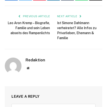
Facebook
Twitter
Pinterest
LinkedIn
Tumblr
WhatsApp
Email
PREVIOUS ARTICLE
NEXT ARTICLE
Leo Aron Kremp – Biografie,
Ist Simone Dahlmann
Familie und sein Leben
verheiratet? Alle Infos zu
abseits des Rampenlichts
Privatleben, Ehemann &
Familie
Redaktion
Website
LEAVE A REPLY