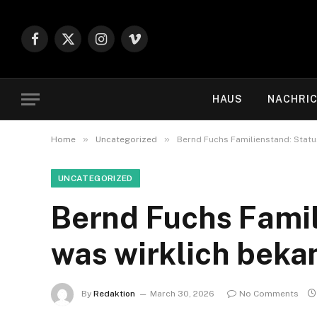
Facebook
X
Instagram
Vimeo
(Twitter)
HAUS
NACHRI
»
»
Home
Uncategorized
Bernd Fuchs Familienstand: Status
UNCATEGORIZED
Bernd Fuchs Famil
was wirklich bekan
By
Redaktion
March 30, 2026
No Comments