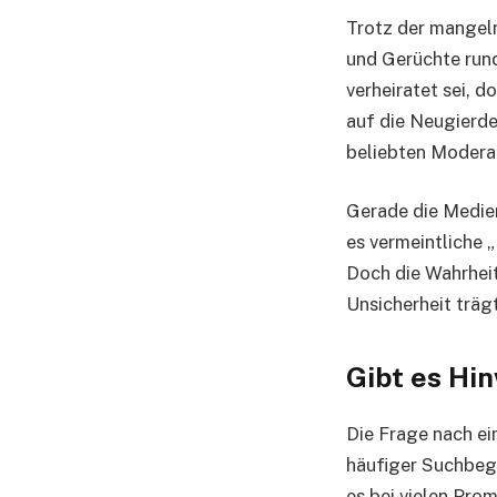
Trotz der mangeln
und Gerüchte rund
verheiratet sei, d
auf die Neugierde
beliebten Modera
Gerade die Medien
es vermeintliche 
Doch die Wahrheit
Unsicherheit trägt
Gibt es Hin
Die Frage nach ei
häufiger Suchbegr
es bei vielen Prom