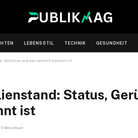
CHTEN
LEBENSSTIL
TECHNIK
GESUNDHEIT
, Gerüchte und was wirklich bekannt ist
ienstand: Status, Ger
nt ist
5 Mins Read