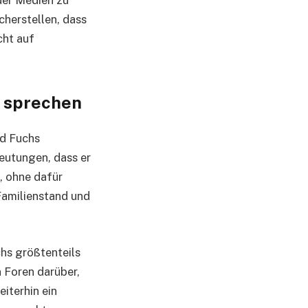
cherstellen, dass
cht auf
d sprechen
nd Fuchs
eutungen, dass er
“, ohne dafür
 Familienstand und
chs größtenteils
n Foren darüber,
iterhin ein