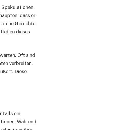
r Spekulationen
haupten, dass er
d solche Gerüchte
atleben dieses
warten. Oft sind
ten verbreiten.
äußert. Diese
nfalls ein
mationen. Während
teilen oder ihre