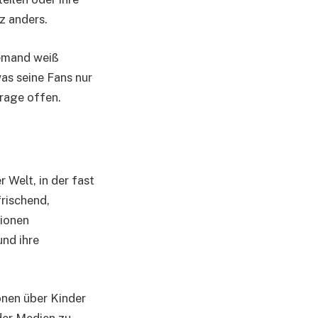
z anders.
iemand weiß
as seine Fans nur
Frage offen.
 Welt, in der fast
rischend,
tionen
und ihre
onen über Kinder
 der Medien zu