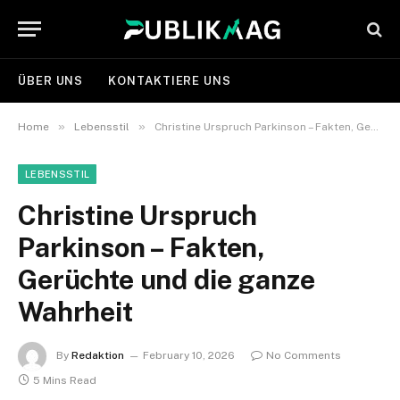
ÜBER UNS
KONTAKTIERE UNS
»
»
Home
Lebensstil
Christine Urspruch Parkinson – Fakten, Gerüchte und die ganze Wahrheit
LEBENSSTIL
Christine Urspruch
Parkinson – Fakten,
Gerüchte und die ganze
Wahrheit
By
Redaktion
February 10, 2026
No Comments
5 Mins Read