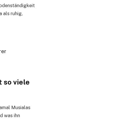
Bodenständigkeit
 als ruhig,
rer
 so viele
Jamal Musialas
d was ihn