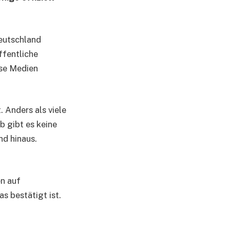
 Deutschland
ffentliche
öse Medien
. Anders als viele
b gibt es keine
nd hinaus.
en auf
s bestätigt ist.