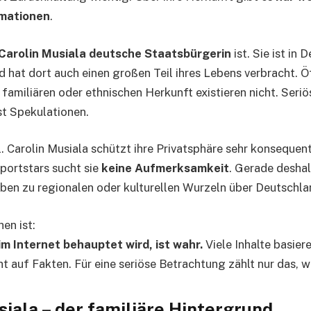
rmationen
.
Carolin Musiala deutsche Staatsbürgerin
ist. Sie ist in
hat dort auch einen großen Teil ihres Lebens verbracht. Ö
 familiären oder ethnischen Herkunft existieren nicht. Seri
t Spekulationen.
l. Carolin Musiala schützt ihre Privatsphäre sehr konsequent
portstars sucht sie
keine Aufmerksamkeit
. Gerade deshal
en zu regionalen oder kulturellen Wurzeln über Deutschla
en ist:
im Internet behauptet wird, ist wahr.
Viele Inhalte basier
t auf Fakten. Für eine seriöse Betrachtung zählt nur das, wa
iala – der familiäre Hintergrund