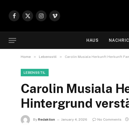
Facebook
X
Instagram
Vimeo
(Twitter)
HAUS
NACHRI
»
»
Home
Lebensstil
Carolin Musiala Herkunft Herkunft Fam
LEBENSSTIL
Carolin Musiala H
Hintergrund verstä
By
Redaktion
January 4, 2026
No Comments