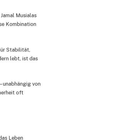
. Jamal Musialas
ese Kombination
ür Stabilität,
ern lebt, ist das
n – unabhängig von
erheit oft
 das Leben