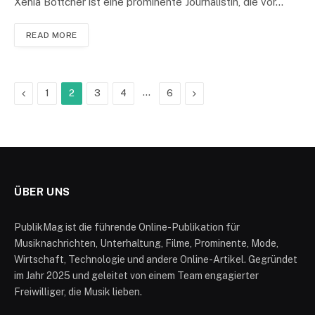
Xenia Böttcher ist eine prominente Journalistin, die vor…
READ MORE
Previous
…
Next
1
2
3
4
6
ÜBER UNS
PublikMag ist die führende Online-Publikation für
Musiknachrichten, Unterhaltung, Filme, Prominente, Mode,
Wirtschaft, Technologie und andere Online-Artikel. Gegründet
im Jahr 2025 und geleitet von einem Team engagierter
Freiwilliger, die Musik lieben.